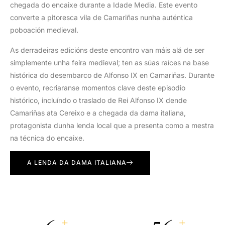
chegada do encaixe durante a Idade Media. Este evento
converte a pitoresca vila de Camariñas nunha auténtica
poboación medieval.
As derradeiras edicións deste encontro van máis alá de ser
simplemente unha feira medieval; ten as súas raíces na base
histórica do desembarco de Alfonso IX en Camariñas. Durante
o evento, recriaranse momentos clave deste episodio
histórico, incluíndo o traslado de Rei Alfonso IX dende
Camariñas ata Cereixo e a chegada da dama italiana,
protagonista dunha lenda local que a presenta como a mestra
na técnica do encaixe.
A LENDA DA DAMA ITALIANA
+
+