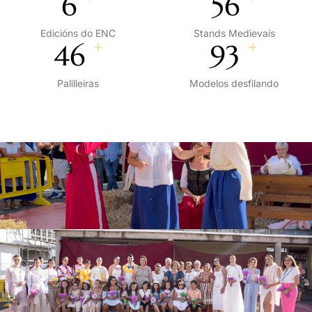
7
60
Edicións do ENC
Stands Medievais
+
+
50
100
Palilleiras
Modelos desfilando