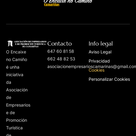
Contacto
Info legal
647 60 81 58
O Encaixe
Aviso Legal
662 48 82 53
no Camiño
Privacidad
asociacionempresarioscamarinas@gmail.co
é unha
Cookies
iniciativa
Personalizar Cookies
da
Asociación
de
Empresarios
e de
Promoción
Turística
de