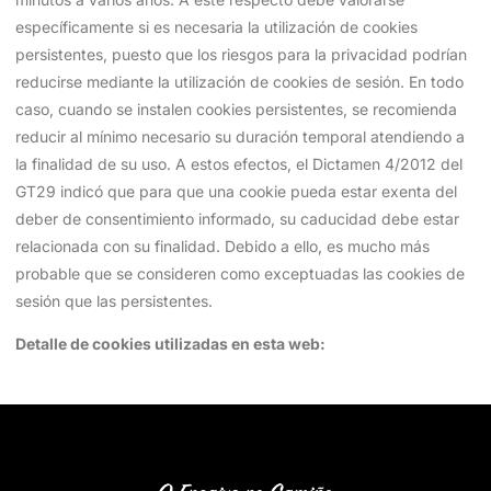
específicamente si es necesaria la utilización de cookies
persistentes, puesto que los riesgos para la privacidad podrían
reducirse mediante la utilización de cookies de sesión. En todo
caso, cuando se instalen cookies persistentes, se recomienda
reducir al mínimo necesario su duración temporal atendiendo a
la finalidad de su uso. A estos efectos, el Dictamen 4/2012 del
GT29 indicó que para que una cookie pueda estar exenta del
deber de consentimiento informado, su caducidad debe estar
relacionada con su finalidad. Debido a ello, es mucho más
probable que se consideren como exceptuadas las cookies de
sesión que las persistentes.
Detalle de cookies utilizadas en esta web: