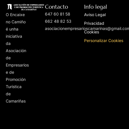
Contacto
Info legal
647 60 81 58
O Encaixe
Aviso Legal
662 48 82 53
no Camiño
Privacidad
asociacionempresarioscamarinas@gmail.co
é unha
Cookies
iniciativa
Personalizar Cookies
da
Asociación
de
Empresarios
e de
Promoción
Turística
de
Camariñas