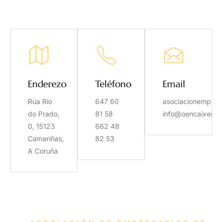
Enderezo
Teléfono
Email
Rúa Río
647 60
asociacionempres
do Prado,
81 58
info@oencaixeno
0, 15123
662 48
Camariñas,
82 53
A Coruña