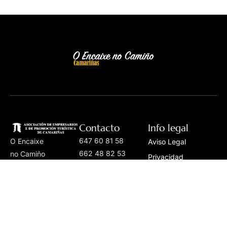
Contacto
Info legal
647 60 81 58
O Encaixe
Aviso Legal
662 48 82 53
no Camiño
Privacidad
asociacionempresarioscamarinas@gmail.co
é unha
Cookies
iniciativa
Personalizar Cookies
da
Asociación
de