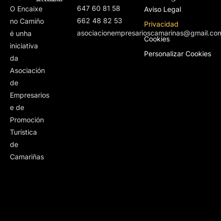
647 60 81 58
O Encaixe
Aviso Legal
662 48 82 53
no Camiño
Privacidad
asociacionempresarioscamarinas@gmail.co
é unha
Cookies
iniciativa
Personalizar Cookies
da
Asociación
de
Empresarios
e de
Promoción
Turística
de
Camariñas